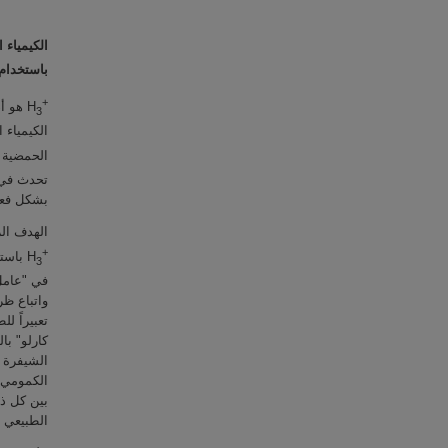
الكيمياء 
باستخدام
+
هو أص
H
3
الكيمياء 
الحمضية،
تحدث في 
بشكل فعا.
الهدف ال
+
باستخ
H
3
في "عامل 
واتباع ظر
تعبيراً ل
كارلو" با
الكمومي ا
بين كل ذ
الطبيعي.