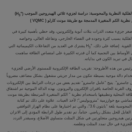
+
)
H
(
الفلكية النظرية والمحوسبة: دراسة لجزيء ثلاثي الهيدروجين الموجب
3
) ‏
VQMC
المتغيرة المدمجة مع طريقة مونت كارلو (
 نظرية الكم
غر جزيء متعدد الذرات بثلاث أنوية وإلكترونين، وقد حظي بأهمية كبيرة في
الفلكية بسبب كثرة وجوده في الفضاء الخارجي، وتفاعله العالي، وخواصه
+
يشترك في العديد من التفاعلات الكيميمائية التي
H
 القوية. إضافة على ذلك
3
الأوساط بين النجمية كما أن قدرته الكبيرة على امتصاص الطاقة ساهمت
ل في تبريد الكون في بداياته
رئيس من هذه الأطروحة: تقريب الطاقة الإلكترونية للمستوى الأرضي للجزيء
دام دالة موجية بسيطة تتكون من مدار جزيئي مشغول بشكل مضاعف مضروباً
جاسترو". يتيح "عامل جاسترو" تقديم بعض من درجات الترابط بين الإلكترونات
وف القرنة الخاصة باقتران الإلكترون والبروتون. بهذه الدالة الموجية تم اشتقاق
لطاقة المحلية وتطبيقها باستخدام نظرية " الكم المتغيرة المرتبطة بطريقة مونت
لتماشي مع خوارزمية "متروبوليس"؛ لأخذ العينات. علاوة على ذلك تم كتابة
الشيفرة المحوسبة بلغة "بايثون 3.6"، والتي تم اختبارها على نظام الهزاز التوافقي
لقابل للحل بشكل رياضي. ختاماً، تم تقدير طول الرابطة المؤدي إلى الاتزان
رتين هيدروجين متجاورتين في شكل المثلث متساوي الأضلاع، وسيقدر التردد
 للجزيء في حال تمدد المثلث وتقلصه