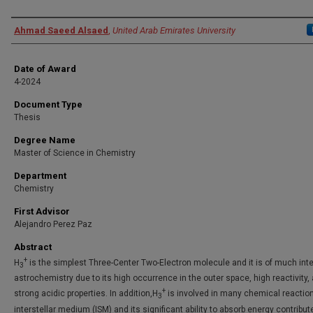
Author
Ahmad Saeed Alsaed
,
United Arab Emirates University
Date of Award
4-2024
Document Type
Thesis
Degree Name
Master of Science in Chemistry
Department
Chemistry
First Advisor
Alejandro Perez Paz
Abstract
+
H
is the simplest Three-Center Two-Electron molecule and it is of much inte
3
astrochemistry due to its high occurrence in the outer space, high reactivity,
+
strong acidic properties. In addition,H
is involved in many chemical reaction
3
interstellar medium (ISM) and its significant ability to absorb energy contribut