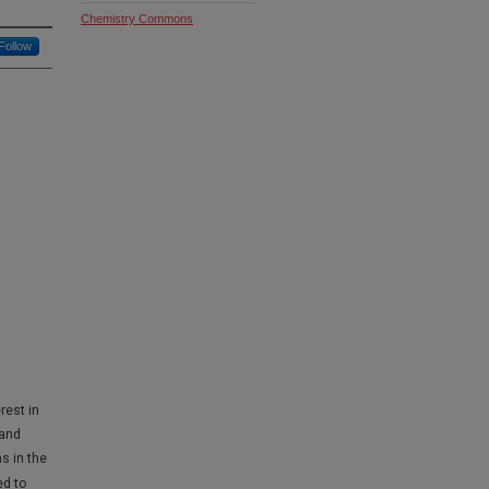
Chemistry Commons
Follow
rest in
 and
s in the
ed to