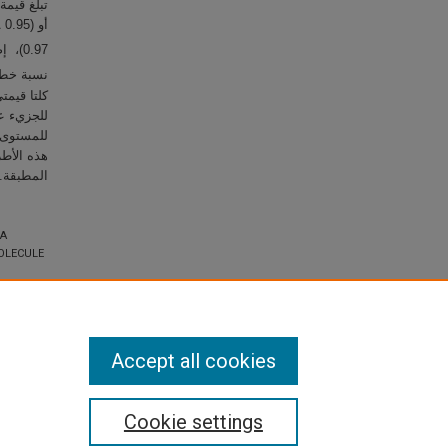
0.97)، ‏ إضافة إلى ذلك، جرى قياس التردد الطبيعي المتماثل للجزيء وهو (cm
نسبة خطأ بسيطة تبلغ ( (cm
كلتا قيمت
للجزيء عند
هذه الأطر
المطبقة.
 A
OLECULE
Accept all cookies
Cookie settings