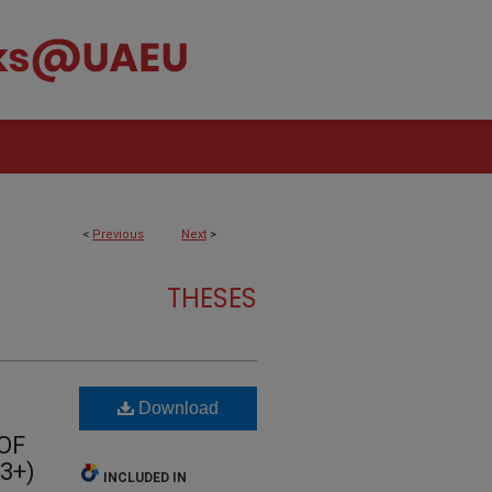
<
Previous
Next
>
THESES
Download
OF
3+)
INCLUDED IN