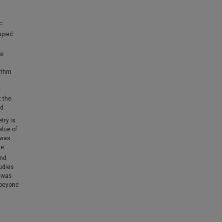
c
upied
we
rithm
e
t the
d.
try is
alue of
 was
he
and
udies
e was
 beyond