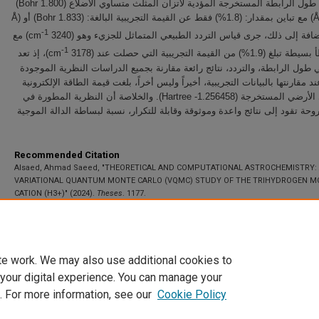
تبلغ قيمة طول الرابطة المستخرجة المؤدية لاتزان المثلث متساوي الأضلاع (Bohr 1.800)
أو (Å 0.95) مع تباين بمقدار: (1.8%) فقط عن القيمة التجريبية البالغة: (Bohr 1.833) أو (Å
-1
3240) مع
-1
1.9%) من القيمة التجريبية التي حصلت عند
3178)‏، إذ تعد
ي طول الرابطة، والتردد، نتائج رائعة مقارنة بجميع الدراسات النظرية الموجودة
 مقارنتها بالبيانات التجريبية، أخيراً وليس أخراً، بلغت قيمة الطاقة الإلكترونية
للمستوى الأرضي المستخرجة (Hartree -1.256458).‏ والخلاصة أن النظرية المطورة في
وحة تقود إلى نتائج واعدة وموثوقة وقابلة للتكرار، نسبة لبساطة الدالة الموجية
Recommended Citation
Alsaed, Ahmad Saeed, "THEORETICAL AND COMPUTATIONAL ASTROCHEMISTRY:
VARIATIONAL QUANTUM MONTE CARLO (VQMC) STUDY OF THE TRIHYDROGEN M
CATION (H3+)" (2024).
Theses
. 1177.
https://scholarworks.uaeu.ac.ae/all_theses/1177
te work. We may also use additional cookies to
 your digital experience. You can manage your
. For more information, see our
Cookie Policy
Home
|
About
|
FAQ
|
My Account
|
Accessibility Statement