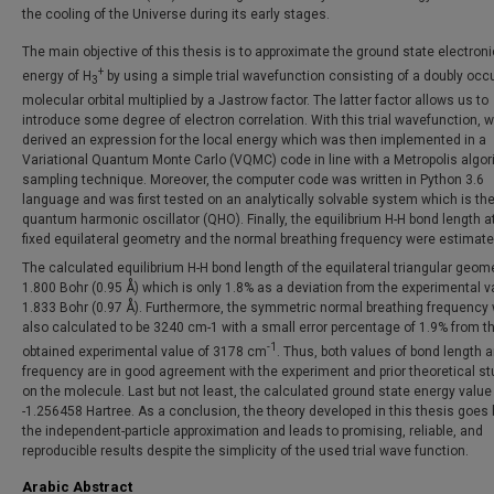
the cooling of the Universe during its early stages.
The main objective of this thesis is to approximate the ground state electroni
+
energy of H
by using a simple trial wavefunction consisting of a doubly occ
3
molecular orbital multiplied by a Jastrow factor. The latter factor allows us to
introduce some degree of electron correlation. With this trial wavefunction, 
derived an expression for the local energy which was then implemented in a
Variational Quantum Monte Carlo (VQMC) code in line with a Metropolis algo
sampling technique. Moreover, the computer code was written in Python 3.6
language and was first tested on an analytically solvable system which is th
quantum harmonic oscillator (QHO). Finally, the equilibrium H-H bond length a
fixed equilateral geometry and the normal breathing frequency were estimate
The calculated equilibrium H-H bond length of the equilateral triangular geome
1.800 Bohr (0.95 Å) which is only 1.8% as a deviation from the experimental v
1.833 Bohr (0.97 Å). Furthermore, the symmetric normal breathing frequency
also calculated to be 3240 cm-1 with a small error percentage of 1.9% from t
-1
obtained experimental value of 3178 cm
. Thus, both values of bond length 
frequency are in good agreement with the experiment and prior theoretical st
on the molecule. Last but not least, the calculated ground state energy valu
-1.256458 Hartree. As a conclusion, the theory developed in this thesis goes
the independent-particle approximation and leads to promising, reliable, and
reproducible results despite the simplicity of the used trial wave function.
Arabic Abstract