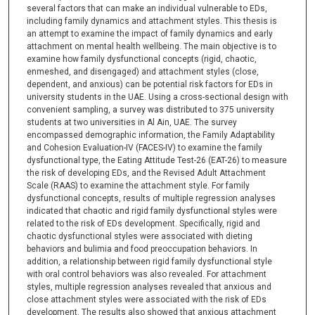
several factors that can make an individual vulnerable to EDs,
including family dynamics and attachment styles. This thesis is
an attempt to examine the impact of family dynamics and early
attachment on mental health wellbeing. The main objective is to
examine how family dysfunctional concepts (rigid, chaotic,
enmeshed, and disengaged) and attachment styles (close,
dependent, and anxious) can be potential risk factors for EDs in
university students in the UAE. Using a cross-sectional design with
convenient sampling, a survey was distributed to 375 university
students at two universities in Al Ain, UAE. The survey
encompassed demographic information, the Family Adaptability
and Cohesion Evaluation-IV (FACES-IV) to examine the family
dysfunctional type, the Eating Attitude Test-26 (EAT-26) to measure
the risk of developing EDs, and the Revised Adult Attachment
Scale (RAAS) to examine the attachment style. For family
dysfunctional concepts, results of multiple regression analyses
indicated that chaotic and rigid family dysfunctional styles were
related to the risk of EDs development. Specifically, rigid and
chaotic dysfunctional styles were associated with dieting
behaviors and bulimia and food preoccupation behaviors. In
addition, a relationship between rigid family dysfunctional style
with oral control behaviors was also revealed. For attachment
styles, multiple regression analyses revealed that anxious and
close attachment styles were associated with the risk of EDs
development. The results also showed that anxious attachment