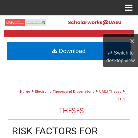
Menu
Home
Search
Browse Collections
×
Download
My Account
Switch to
desktop
view
About
Digital Commons Network™
>
>
>
Home
Electronic Theses and Dissertations
UAEU Theses
1169
THESES
RISK FACTORS FOR