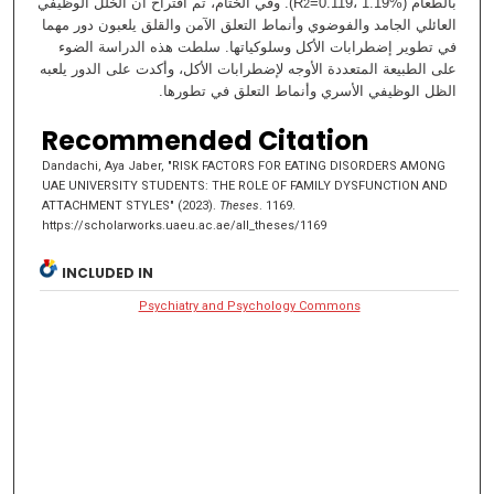
بالطعام (R
=0.119، 1.19%). وفي الختام، تم اقتراح أن الخلل الوظيفي
2
العائلي الجامد والفوضوي وأنماط التعلق الآمن والقلق يلعبون دور مهما
في تطوير إضطرابات الأكل وسلوكياتها. سلطت هذه الدراسة الضوء
على الطبيعة المتعددة الأوجه لإضطرابات الأكل، وأكدت على الدور يلعبه
الظل الوظيفي الأسري وأنماط التعلق في تطورها.
Recommended Citation
Dandachi, Aya Jaber, "RISK FACTORS FOR EATING DISORDERS AMONG
UAE UNIVERSITY STUDENTS: THE ROLE OF FAMILY DYSFUNCTION AND
ATTACHMENT STYLES" (2023).
Theses
. 1169.
https://scholarworks.uaeu.ac.ae/all_theses/1169
INCLUDED IN
Psychiatry and Psychology Commons