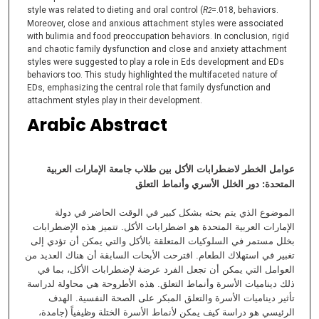
style was related to dieting and oral control (
R
=.018, behaviors.
2
Moreover, close and anxious attachment styles were associated
with bulimia and food preoccupation behaviors. In conclusion, rigid
and chaotic family dysfunction and close and anxiety attachment
styles were suggested to play a role in Eds development and EDs
behaviors too. This study highlighted the multifaceted nature of
EDs, emphasizing the central role that family dysfunction and
attachment styles play in their development.
Arabic Abstract
عوامل الخطر لاضطرابات الأكل بين طلاب جامعة الإمارات العربية
المتحدة: دور الخلل الأسري وأنماط التعلق
الموضوع الذي يتم بحثه بشكل كبير في الوقت الحاضر في دولة
الإمارات العربية المتحدة هو اضطرابات الأكل. تتميز هذه الإضطرابات
بخلل مستمر في السلوكيات المتعلقة بالأكل والتي يمكن أن تؤدي إلى
تغبير في استهلاك الطعام. اقترحت الأبحات السابقة أن هناك العديد من
العوامل التي يمكن أن تجعل الفرد عرضة لإضطرابات الأكل، بما في
ذلك ديناميات الأسرة وأنماط التعلق. هذه الأطروحة هي محاولة لدراسة
تأثير ديناميات الأسرة والتعلق المبكر على الصحة النفسية. الهدف
الرئيسي هو دراسة كيف يمكن لأنماط الأسرة الختلة وظيفياً (جامدة،