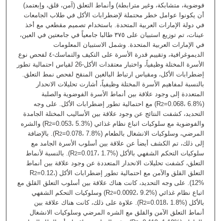
فوضوية، متشابكة، وغير مترابطة) وأنماط التعلق (آمن، قلق، وإبعتمد)
أن يكونوا عوامل خطر محتملة لإضطرابات الأكل في طلاب الجامعات
في دولة الإمارات العربية المتحدة. باستخدام تصميم مقطعي مع أخذ
عينات، تم توزيع استبيان على ‎٣٧٥‏ طالبا جامعياً في جامعتين في العين،
في الإمارات العربية المتحدة. وشمل الاستبيان المعلومات
الديموغرافية، وتقييم قدرة الأسرة على التكيف والتماسك-٤‏ لفحص نوع
الأسرة المختلة وظيفياً، واختبار معتقدات الأكل-26 لقياس احتمالية تطور
إضطرابات الأكل، ومقياس ارتباط البالغين المنقح لفحص نمط التعلق.
بالنسبة لمفاهيم الأسرة المختلة وظيفياً، أشارت تحليلات الانحدار
المتعددة إلى وجود علاقة بين أنماط الأسرة الفوضوية والصلبة
=0.068، 6.8%) مع احتمالية تطور إضطرابات الأكل. على وجه
(R
2
التحديد، كشفت النتائج عن وجود علاقة بين الأساليب المختلة الجامدة
والفوضوية مع سلوكيات اتباع نظام غذائي (R
=0.053، 5.3%) والشره
2
المرضي، وسلوكيات الانشغال بالطعام (R
=0.078، 7.8%). بالإضافة
2
إلى ذلك، تم الكشف أيضأ عن علاقة بين أسلوب الأسرة الجامد مع
سلوكيات التحكم الشفهي بالأكل (R
=0.017، 1.7%). بالنسبة لأنماط
2
التعلق، كشفت تحليلات الانحدار المتعددة عن وجود علاقة بين أنماط
=0.12،
التعلق القلق والآمن مع احتمالية تطور إضطرابات الأكل (R
2
12%). على وجه التحديد، كانت هناك علاقة بين أسلوب التعلق القلق مع
اتباع نظام غذائي (R
=0.0092، 9.2%) وسلوكيات التحكم الشفهي
2
بالأكل (R
=0.018، 1.8%). علاوة على ذلك، كانت هناك علاقة بين
2
أنماط التعلق الآمن والقلق مع الشره المرضي وسلوكيات الانشغال