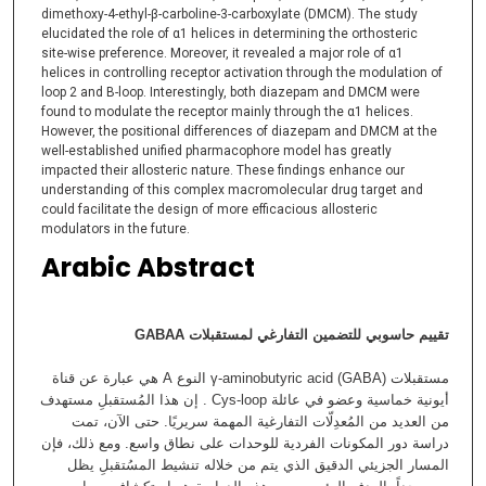
dimethoxy-4-ethyl-β-carboline-3-carboxylate (DMCM). The study
elucidated the role of α1 helices in determining the orthosteric
site-wise preference. Moreover, it revealed a major role of α1
helices in controlling receptor activation through the modulation of
loop 2 and B-loop. Interestingly, both diazepam and DMCM were
found to modulate the receptor mainly through the α1 helices.
However, the positional differences of diazepam and DMCM at the
well-established unified pharmacophore model has greatly
impacted their allosteric nature. These findings enhance our
understanding of this complex macromolecular drug target and
could facilitate the design of more efficacious allosteric
modulators in the future.
Arabic Abstract
GABA
A
تقییم حاسوبي للتضمین التفارغي لمستقبلات
مستقبلات γ-aminobutyric acid (GABA) النوع A ھي عبارة عن قناة
أیونیة خماسیة وعضو في عائلة Cys-loop . إن ھذا المُستقبلِ مستھدف
من العدید من المُعدِلّات التفارغیة المھمة سریریًا. حتى الآن، تمت
دراسة دور المكونات الفردیة للوحدات على نطاق واسع. ومع ذلك، فإن
المسار الجزیئي الدقیق الذي یتم من خلاله تنشیط المسُتقبلِ یظل