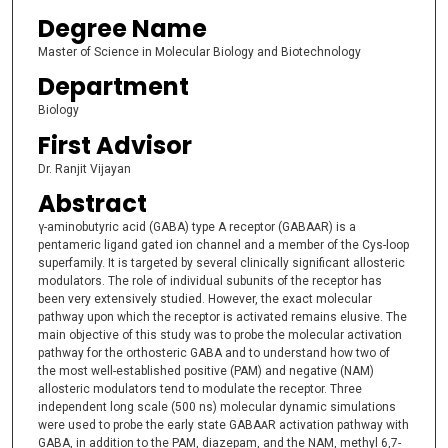
Degree Name
Master of Science in Molecular Biology and Biotechnology
Department
Biology
First Advisor
Dr. Ranjit Vijayan
Abstract
γ-aminobutyric acid (GABA) type A receptor (GABA
R) is a
A
pentameric ligand gated ion channel and a member of the Cys-loop
superfamily. It is targeted by several clinically significant allosteric
modulators. The role of individual subunits of the receptor has
been very extensively studied. However, the exact molecular
pathway upon which the receptor is activated remains elusive. The
main objective of this study was to probe the molecular activation
pathway for the orthosteric GABA and to understand how two of
the most well-established positive (PAM) and negative (NAM)
allosteric modulators tend to modulate the receptor. Three
independent long scale (500 ns) molecular dynamic simulations
were used to probe the early state GABA
R activation pathway with
A
GABA, in addition to the PAM, diazepam, and the NAM, methyl 6,7-