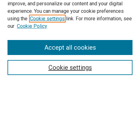
improve, and personalize our content and your digital
experience. You can manage your cookie preferences
using the
Cookie settings
link. For more information, see
our
Cookie Policy
Enter search terms:
Accept all cookies
Select context to search:
Cookie settings
Advanced Search
Notify me via email or
RSS
Browse
Collections
Disciplines
Authors