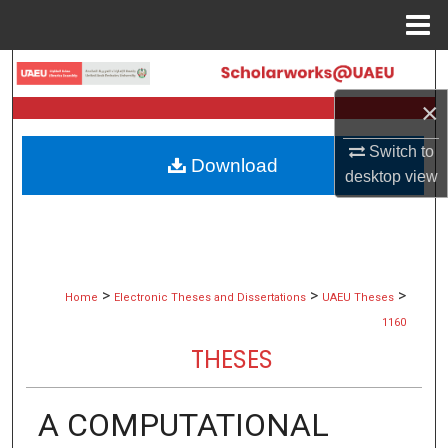
Menu
Home
Search
×
Browse Collections
Switch to
Download
My Account
desktop
view
About
Digital Commons Network™
>
>
>
Home
Electronic Theses and Dissertations
UAEU Theses
1160
THESES
A COMPUTATIONAL