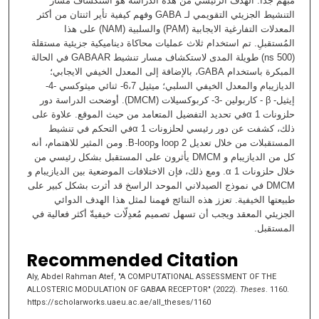
مبھم جداً. الھدف الرئیسي من ھذه الدراسة ھو استكشاف مسار
التنشیط الجزیئي التقویمي لـ GABA وفھم كیفیة تأیر اثنتان من أكثر
المعدلات التفارغية الایجابیة (PAM) والسلبیة (NAM) على ھذا
المُستقبلِ. تم استخدام ثلاث عملیات محاكاة دینامیكیة جزیئیة مستقلة
(500 ns) طویلة المدى لاستكشاف مسار تنشیط GABAAR في الحالة
المبكرة باستخدام GABA، بالإضافة إلى المعدل الخیفي الایجابي؛
الدیازیبام والمعدل الخیفي السلبي؛ ميثيل 6،7- ثنائي میثوكسي -4-
إیثیل- β - كاربولین -3- كربوكسیلات (DMCM). أوضحت الدراسة دور
حلزونات 1 αفي تحديد التفضیل المتعامد من حیث الموقع. علاوة على
ذلك، كشفت عن دور رئیسي لحلزونات 1 αفي التحكم في تنشیط
المستقبلات من خلال تعديل 2 loop وB-loop. ومن المثیر للاھتمام، أنه
كل من الدیازیبام و DMCM یأثرون على المستقبل بشكل رئیسي من
خلال حلزونات 1 α. ومع ذلك، فإن الاختلافات الموضعیة بین الدیازیبام و
DMCM في نموذج الصیدلاني الموحد الراسخ قد أثرت بشكل كبیر على
طبیعتھا الخیفیة. تعزز ھذه النتائج فھمنا لمثل ھذا الھدف الدوائي
الجزیئي المعقد ویجب أن تسھل تصمیم مُعدِلّات خیفیةّ أكثر فعالیة في
المستقبل.
Recommended Citation
Aly, Abdel Rahman Atef, "A COMPUTATIONAL ASSESSMENT OF THE
ALLOSTERIC MODULATION OF GABAA RECEPTOR" (2022).
Theses
. 1160.
https://scholarworks.uaeu.ac.ae/all_theses/1160