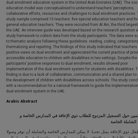
dual enrolment education system in the United Arab Emirates (UAE). The soc
education model was conceptualised to understand teachers’ perceptions,
collaborative efforts, resources and challenges to dual enrolment practices.
study sample comprised 10 teachers: five special education teachers and fiv
general education teachers. They were recruited from Al Ain, the third largest 
the UAE. An interview guide was developed based on the research question 
study framework to collect data from the study participants. The data were s
to thematic analysis following these guidelines: reading, coding, categorisin
thermalizing and reporting. The findings of this study indicated that teachers
positive views on dual enrolment and appreciated the current practice of prov
accessible education to children with disabilities in two settings. Despite the
participants’ positive responses to dual enrolment, results showed poor
implementation of the dual enrolment system for students with disabilities. T
finding is due to a lack of collaboration, communication and a shared plan to
the development of children with disabilities across schools. The study con
with a recommendation for a national framework to guide the implementation
dual enrolment system in the UAE.
Arabic Abstract
لمين حول التسجيل المزدوج للطلاب ذوي الإعاقة في المدارس الخاصة و
الشاملة الخاصة
طفال ذوي الإعاقة يمثل تحديا. لا يمكن للمدارس الخاصة والشاملة أن توفر وصولا
ى التعليم للأطفال ذوي الإعاقة. حالياً، تسعى المدارس جاهدة لتوفير الوصول إلى