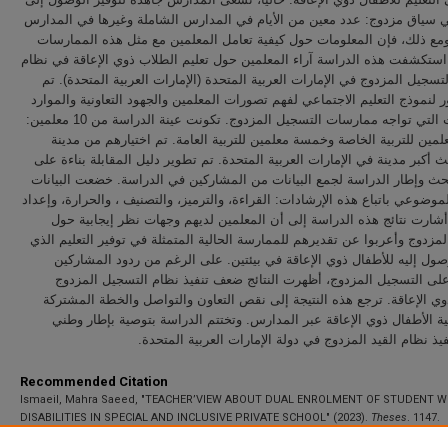
في سياق مزدوج: عدد معين من الأيام في المدارس الشاملة وغيرها في المدارس
ومع ذلك، فإن المعلومات حول كيفية تعامل المعلمين مع مثل هذه الممارسات
استكشفت هذه الدراسة آراء المعلمين حول تعليم الطلاب ذوي الإعاقة في نظام
التسجيل المزدوج في الإمارات العربية المتحدة (الإمارات العربية المتحدة). تم
لنموذج التعليم الاجتماعي لفهم تصورات المعلمين والجهود التعاونية والموارد
والتحديات التي تواجه ممارسات التسجيل المزدوج. تكونت عينة الدراسة من 10 معلمين:
ين للتربية الخاصة وخمسة معلمين للتربية العامة. تم اختيارهم من مدينة
لث أكبر مدينة في الإمارات العربية المتحدة. تم تطوير دليل المقابلة بناءة على
حث وإطار الدراسة لجمع البيانات من المشاركين في الدراسة. خضعت البيانات
لموضوعي باتباع هذه الإرشادات: القراءة، والترميز، والتصنيف ، والحرارة، وإعداد
 أشارت نتائج هذه الدراسة إلى أن المعلمين لديهم وجهات نظر إيجابية حول
المزدوج وأعربوا عن تقديرهم للممارسة الحالية المتمثلة في توفير التعليم الذي
ول إليه للأطفال ذوي الإعاقة في بيئتين. على الرغم من ردود المشاركين
 على التسجيل المزدوج، أظهرت النتائج ضعف تنفيذ نظام التسجيل المزدوج
ي الإعاقة. ترجع هذه النتيجة إلى نقص التعاون والتواصل والخطة المشتركة
ة الأطفال ذوي الإعاقة عبر المدارس. وتختتم الدراسة بتوصية بإطار وطني
نفيذ نظام القيد المزدوج في دولة الإمارات العربية المتحدة
Recommended Citation
Ismaeil, Mahra Saeed, "TEACHER’VIEW ABOUT DUAL ENROLMENT OF STUDENT W
DISABILITIES IN SPECIAL AND INCLUSIVE PRIVATE SCHOOL" (2023).
Theses
. 1147.
https://scholarworks.uaeu.ac.ae/all_theses/1147