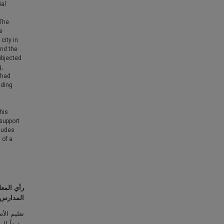
ial
 The
e
city in
and the
ubjected
g,
 had
iding
his
 support
cludes
 of a
رأي المع
المدارس 
تعليم الأ
مفيداً إل