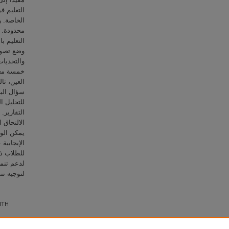
التعليم 
الخاصة. 
محدودة. 
التعليم ب
وضع تصور 
خمسة معلم
العين، ثا
سؤال الب
للتحليل ا
التقارير.
الالتحاق 
يمكن الوص
الإيجابية
للطلاب ذو
لدعم تنمي
لتوجيه ت.
ITH