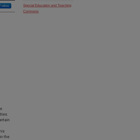
Special Education and Teaching
Follow
Commons
ve
ties.
ertain
his
in the