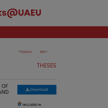
<
Previous
Next
>
THESES
 OF
Download
 AND
INCLUDED IN