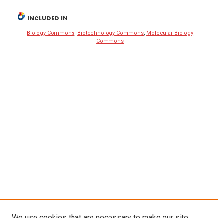
INCLUDED IN
Biology Commons
,
Biotechnology Commons
,
Molecular Biology
Commons
We use cookies that are necessary to make our site