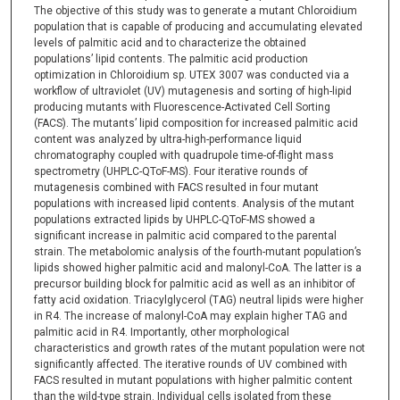
The objective of this study was to generate a mutant Chloroidium
population that is capable of producing and accumulating elevated
levels of palmitic acid and to characterize the obtained
populations’ lipid contents. The palmitic acid production
optimization in Chloroidium sp. UTEX 3007 was conducted via a
workflow of ultraviolet (UV) mutagenesis and sorting of high-lipid
producing mutants with Fluorescence-Activated Cell Sorting
(FACS). The mutants’ lipid composition for increased palmitic acid
content was analyzed by ultra-high-performance liquid
chromatography coupled with quadrupole time-of-flight mass
spectrometry (UHPLC-QToF-MS). Four iterative rounds of
mutagenesis combined with FACS resulted in four mutant
populations with increased lipid contents. Analysis of the mutant
populations extracted lipids by UHPLC-QToF-MS showed a
significant increase in palmitic acid compared to the parental
strain. The metabolomic analysis of the fourth-mutant population’s
lipids showed higher palmitic acid and malonyl-CoA. The latter is a
precursor building block for palmitic acid as well as an inhibitor of
fatty acid oxidation. Triacylglycerol (TAG) neutral lipids were higher
in R4. The increase of malonyl-CoA may explain higher TAG and
palmitic acid in R4. Importantly, other morphological
characteristics and growth rates of the mutant population were not
significantly affected. The iterative rounds of UV combined with
FACS resulted in mutant populations with higher palmitic content
than the wild-type strain. Individual cells isolated from these