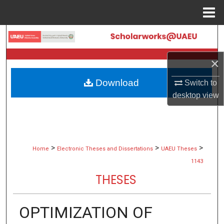
Menu
Home
Search
×
Browse Collections
Download
Switch to
My Account
desktop
view
About
Digital Commons Network™
>
>
>
Home
Electronic Theses and Dissertations
UAEU Theses
1143
THESES
OPTIMIZATION OF