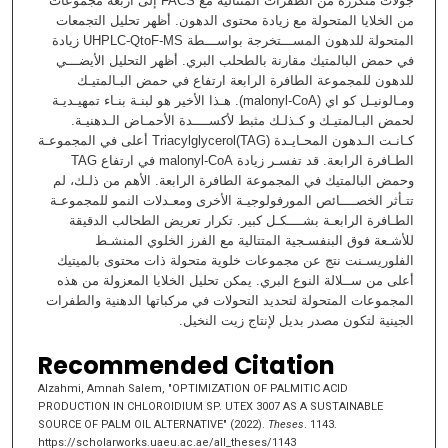
جولات متكررة من الطفرات المتتالیة مع FACS إلى أربعة مجموعات
من الخلایا المتحولة مع زیادة محتوى الدھون. أظھر تحلیل التجمعات
المتحولة للدھون المســـتخرجة بواســـطة UHPLC-QtoF-MS زیادة
في حمض البالمتیك مقارنة بالطحلب البري. أظھر التحلیل الأیضـــي
للدھون للمجموعة الطافرة الرابعة ارتفاع في حمض البـالمتیـك
ومـالونیـل كو اي (malonyl-CoA). ھـذا الأخیر ھو لبنـة بنـاء تمھیـدیـة
لحمض البـالمتیـك و كـذلـك مثبط لأكســــدة الأحمـاض الـدھنیـة.
كـانـت الـدھون المحـایـدة (TAG)Triacylglycerol أعلى في المجموعـة
الطـافرة الرابعة. قد تفسـر زیادة malonyl-CoA في ارتفاع TAG
وحمض البالمتیك في المجموعة الطافرة الرابعة. الأھم من ذلـك، لم
تتـأثر الخصــــائص المورفولوجیـة الأخرى ومعـدلات النمو للمجموعـة
الطـافرة الرابعـة بشــــكـل كبیر. تكرار تعریض الطحالب الدقیقة
للأشـعة فوق البنفسـجیة المتتالیة مع الفرز الخلوي المنشـط
الفلوریسـنت نتج عن مجموعات خلویة متحولة ذات محتوى بالمیتیك
أعلى من ســلالة النوع البري. یمكن تحلیل الخلایا المعزولة من ھذه
المجموعات المتحولة لتحدید التحولات في مركباتھا الدھنیة والطفرات
الجینیة لتكون مصدر بدیل لإنتاج زیت النخیل.
Recommended Citation
Alzahmi, Amnah Salem, "OPTIMIZATION OF PALMITIC ACID
PRODUCTION IN CHLOROIDIUM SP. UTEX 3007 AS A SUSTAINABLE
SOURCE OF PALM OIL ALTERNATIVE" (2022).
Theses
. 1143.
https://scholarworks.uaeu.ac.ae/all_theses/1143