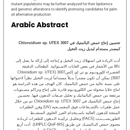
mutant populations may be further analyzed for their lipidomics
and genomic alterations to identify promising candidates for palm
oil alternative production.
Arabic Abstract
Chloroidium sp. UTEX 3007
تحسین إنتاج حمض البالمتیك في
كمصدر مستدام لبديل زيت النخيل
أدت الزیادة في استھلاك زیت النخیل و إنتاجه إلى إزالة ما یصل إلى
٪90 من الأشجار في بعض الغابات الاسـتوائیة. الطحالب الدقیقة
الخضـراء كلورودیوم یو تي إي إكس3007 (Chloroidium sp. UTEX
3007) يمكن أن تكون مصدراً بديلاً مستداماً لزيت النخيل نظراً لاحتوائها
على نسبة عالية من حمض البالمتيك. كان الھدف من هذه الدراسة ھو
انتاج خلایا متحولة من الكلورودیوم قادرة على إنتاج وتراكم مسـتویات
مرتفعة من حمض البالماتیك و تحلیل صـفات الدھون فیھا. تحسـین
إنتاج حمض البالمتیك في Chloroidium sp. UTEX 3007 تم من خلال
عمل طفرات بالإشــعاعات فوق البنفســجیة (UV) وفرز الطفرات
المنتجة للدھون العالیة باســتخدام الفرز الخلوي المنشــط
الفلوریســــنـت (FACS) وتحلیـل تركیبـة الـدھون للطفرات لزیـادة
محتوى حمض البـالمتیـك عن طریق (UHPLC-QtoF-MS). أدت أربع