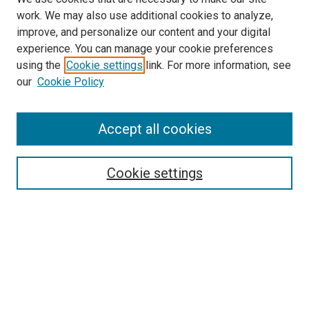
work. We may also use additional cookies to analyze,
improve, and personalize our content and your digital
experience. You can manage your cookie preferences
using the
Cookie settings
link. For more information, see
our
Cookie Policy
Enter search terms:
Accept all cookies
Select context to search:
Cookie settings
Advanced Search
Notify me via email or
RSS
Browse
Collections
Disciplines
Authors