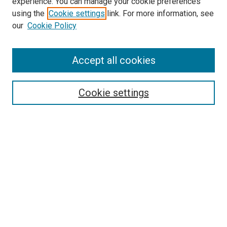
experience. You can manage your cookie preferences
using the
Cookie settings
link. For more information, see
our
Cookie Policy
Enter search terms:
Accept all cookies
Select context to search:
Cookie settings
Advanced Search
Notify me via email or
RSS
Browse
Collections
Disciplines
Authors
Author Corner
Author FAQ