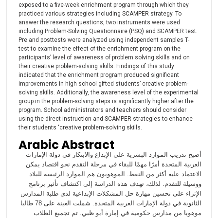
exposed to a five-week enrichment program through which they
practiced various strategies including SCAMPER strategy. To
answer the research questions, two instruments were used
including Problem-Solving Questionnaire (PSQ) and SCAMPER test.
Pre and posttests were analyzed using independent samples T-
test to examine the effect of the enrichment program on the
participants’ level of awareness of problem solving skills and on
their creative problem-solving skills. Findings of this study
indicated that the enrichment program produced significant
improvements in high school gifted students’ creative problem-
solving skills. Additionally, the awareness level of the experimental
group in the problem-solving steps is significantly higher after the
program. School administrators and teachers should consider
using the direct instruction and SCAMPER strategies to enhance
their students ‘creative problem-solving skills.
Arabic Abstract
أصبح تدريب الموارد البشرية على الإبداع والابتكار في دولة الإمارات
العربية المتحدة أمرًا مهمًا للبقاء في مرحلة التقدم نحو اقتصاد يمكن
الاعتماد عليه أكثر من النفط. الموهوبون هم الموارد الرئيسة للبلاد
ووسيلة للتقدم. لذلك، تهدف هذه الدراسة إلى اكتشاف تأثير برنامج
الإثراء على تحسين مهارة حل المشكلات الإبداعية لدى طلبة المدارس
الثانوية في دولة الإمارات العربية المتحدة. شملت العينة على 78 طالبا
موهوبا من مدارس حكومية في إمارة أبو ظبي. تم تجميع الطلاب