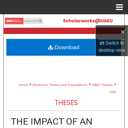
Menu
Home
Search
×
Browse Collections
Switch to
Download
My Account
desktop
view
About
Digital Commons Network™
>
>
>
Home
Electronic Theses and Dissertations
UAEU Theses
1035
THESES
THE IMPACT OF AN