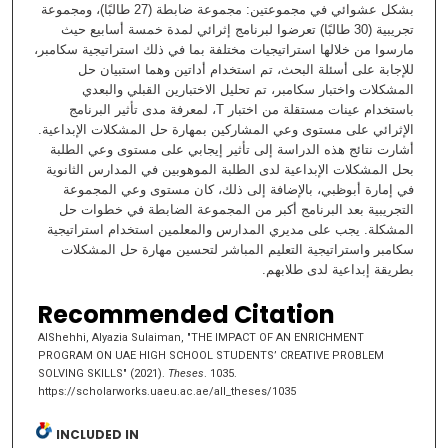
بشكل عشوائي في مجموعتين: مجموعة ضابطة (27 طالبًا)، ومجموعة
تجريبية (30 طالبًا) تعرضوا لبرنامج إثرائي لمدة خمسة أسابيع حيث
مارسوا من خلالها استراتيجيات مختلفة بما في ذلك استراتيجية سكامبر،
للإجابة على أسئلة البحث، تم استخدام أداتين وهما استبيان حل
المشكلات واختبار سكامبر، تم تحليل الاختبارين القبلي والبعدي
باستخدام عينات مستقلة من اختبار T، لمعرفة مدى تأثير البرنامج
الإثرائي على مستوى وعي المشاركين بمهارة حل المشكلات الإبداعية.
أشارت نتائج هذه الدراسة إلى تأثير إيجابي على مستوى وعي الطلبة
بحل المشكلات الإبداعية لدى الطلبة الموهوبين في المدارس الثانوية
في إمارة أبوظبي، بالإضافة إلى ذلك، كان مستوى وعي المجموعة
التجريبية بعد البرنامج أكبر من المجموعة الضابطة في خطوات حل
المشكلة. يجب على مديري المدارس والمعلمين استخدام استراتيجية
سكامبر واستراتيجية التعليم المباشر لتحسين مهارة حل المشكلات
بطريقة إبداعية لدى طلابهم.
Recommended Citation
AlShehhi, Alyazia Sulaiman, "THE IMPACT OF AN ENRICHMENT
PROGRAM ON UAE HIGH SCHOOL STUDENTS’ CREATIVE PROBLEM
SOLVING SKILLS" (2021).
Theses
. 1035.
https://scholarworks.uaeu.ac.ae/all_theses/1035
INCLUDED IN