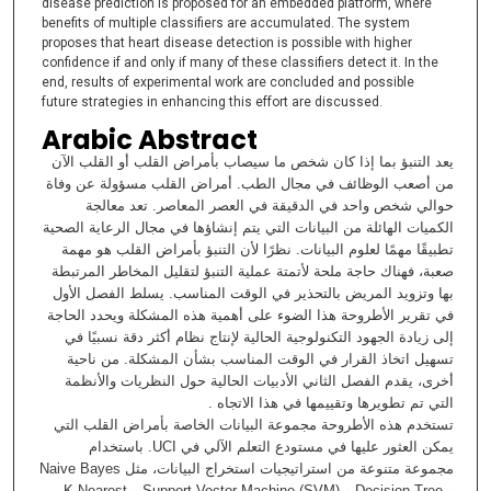
disease prediction is proposed for an embedded platform, where
benefits of multiple classifiers are accumulated. The system
proposes that heart disease detection is possible with higher
confidence if and only if many of these classifiers detect it. In the
end, results of experimental work are concluded and possible
future strategies in enhancing this effort are discussed.
Arabic Abstract
يعد التنبؤ بما إذا كان شخص ما سيصاب بأمراض القلب أو القلب الآن
من أصعب الوظائف في مجال الطب. أمراض القلب مسؤولة عن وفاة
حوالي شخص واحد في الدقيقة في العصر المعاصر. تعد معالجة
الكميات الهائلة من البيانات التي يتم إنشاؤها في مجال الرعاية الصحية
تطبيقًا مهمًا لعلوم البيانات. نظرًا لأن التنبؤ بأمراض القلب هو مهمة
صعبة، فهناك حاجة ملحة لأتمتة عملية التنبؤ لتقليل المخاطر المرتبطة
بها وتزويد المريض بالتحذير في الوقت المناسب. يسلط الفصل الأول
في تقرير الأطروحة هذا الضوء على أهمية هذه المشكلة ويحدد الحاجة
إلى زيادة الجهود التكنولوجية الحالية لإنتاج نظام أكثر دقة نسبيًا في
تسهيل اتخاذ القرار في الوقت المناسب بشأن المشكلة. من ناحية
أخرى، يقدم الفصل الثاني الأدبيات الحالية حول النظريات والأنظمة
التي تم تطويرها وتقييمها في هذا الاتجاه .
تستخدم هذه الأطروحة مجموعة البيانات الخاصة بأمراض القلب التي
يمكن العثور عليها في مستودع التعلم الآلي في UCI. باستخدام
مجموعة متنوعة من استراتيجيات استخراج البيانات، مثل Naive Bayes
و Decision Tree و Support Vector Machine (SVM) و K-Nearest