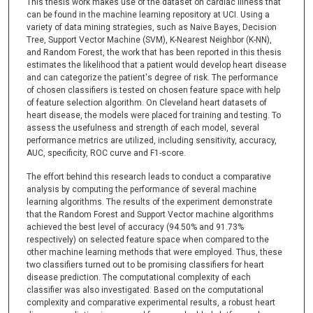
This thesis work makes use of the dataset on cardiac illness that
can be found in the machine learning repository at UCI. Using a
variety of data mining strategies, such as Naive Bayes, Decision
Tree, Support Vector Machine (SVM), K-Nearest Neighbor (K-NN),
and Random Forest, the work that has been reported in this thesis
estimates the likelihood that a patient would develop heart disease
and can categorize the patient's degree of risk. The performance
of chosen classifiers is tested on chosen feature space with help
of feature selection algorithm. On Cleveland heart datasets of
heart disease, the models were placed for training and testing. To
assess the usefulness and strength of each model, several
performance metrics are utilized, including sensitivity, accuracy,
AUC, specificity, ROC curve and F1-score.
The effort behind this research leads to conduct a comparative
analysis by computing the performance of several machine
learning algorithms. The results of the experiment demonstrate
that the Random Forest and Support Vector machine algorithms
achieved the best level of accuracy (94.50% and 91.73%
respectively) on selected feature space when compared to the
other machine learning methods that were employed. Thus, these
two classifiers turned out to be promising classifiers for heart
disease prediction. The computational complexity of each
classifier was also investigated. Based on the computational
complexity and comparative experimental results, a robust heart