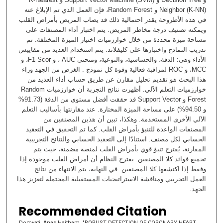
Neighbor (K-NN) و Random Forest، فإن العمل الذي تم الإبلاغ عنه
في هذه الأطروحة يقدر احتمالية ذلك قد يصاب المريض بأمراض القلب
ويمكنه تصنيف درجة مخاطر المريض. يتم اختبار أداء المصنفات على
مساحة ميزة محددة من خلال خوارزميات اختيار الميزة المختلفة. تم
تدريب النماذج واختبارها على كليفلاند. يتم استخدام العديد من مقاييس
الأداء وهي: الدقة، والحساسية، والنوعية، ومنحنى AUC ، و F1-Scor، و
MCC، و ROC لمراقبة فعالية وقوة كل نموذج . الغرض من الجهد وراء
هذا البحث هو تقديم تحليل مقارن عن طريق حساب أداء العديد من
خوارزميات التعلم الآلي. أظهرت نتائج التجربة أن خوارزميات Random
Forest و Support Vector قد حققت أفضل مستوى من الدقة (91.73%
و 94.50%) على مساحة الميزة المختارة. عند مقارنتها بأساليب التعلم
الآلي الأخرى المستخدمة. وهكذا، تبين أن هذين المصنفين من
المصنفات الواعدة للتنبؤ بأمراض القلب. كما تم التحقيق في التعقيد
الحسابي لكل مصنف. استنادًا إلى التعقيد الحسابي والنتائج التجريبية
المقارنة، يُقترح تنبؤ قوي بأمراض القلب لمنصة مضمنة، حيث يتم
تجميع فوائد كلا المصنفين. يقترح النظام أن أمراض القلب موجودة إذا
وفقط إذا اكتشفها كلا المصنفين. في النهاية، يتم الانتهاء من نتائج
العمل التجريبي ومناقشة الاستراتيجيات المستقبلية المحتملة لتعزيز هذا
الجهد.
Recommended Citation
Domyati, Anas Haitham, "ROBUST DETECTION OF CORONARY HEART