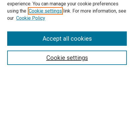
experience. You can manage your cookie preferences
using the
Cookie settings
link. For more information, see
our
Cookie Policy
Enter search terms:
Accept all cookies
Select context to search:
Cookie settings
Advanced Search
Notify me via email or
RSS
Browse
Collections
Disciplines
Authors
Author Corner