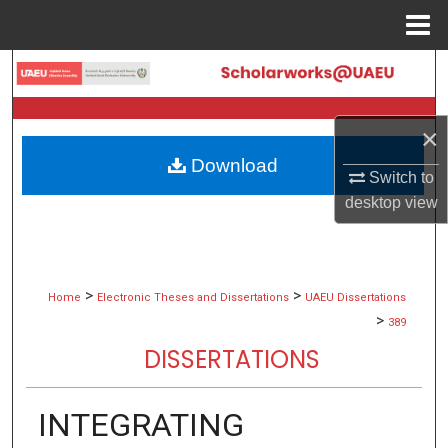
Menu
Home
Search
Browse Collections
×
Download
My Account
Switch to
desktop
view
About
Digital Commons Network™
>
>
Home
Electronic Theses and Dissertations
UAEU Dissertations
>
389
DISSERTATIONS
INTEGRATING