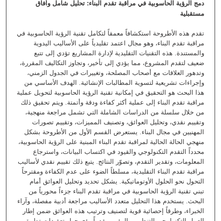
دمج الرؤية الحاسوبية في مراقبة تقدم البناء: تحليل شامل وآفاق
مستقبلية
تقدم هذه الأطروحة استكشافاً معمقاً لتكامل تقنية الرؤية الحاسوبية في
مراقبة تقدم البناء، وهو مجال اعتمد تقليدياً على الأساليب اليدوية
والمستندة. هذه التقنيات التقليدية لإدارة المشاريع تؤدي إلى تتبع
ضعيف لتقدم المشروع، مما يؤدي إلى تأخير، وتجاوز التكاليف المقررة،
وتدهور العلاقات مع أصحاب المصلحة، وتغييرات في الجدول الزمني،
وإجراءات تشريعية لتسوية المطالبات الإنشائية. الهدف الأساسي من
هذا البحث هو التحقيق في إمكانية تقنية الرؤية الحاسوبية لتحويل عملية
مراقبة تقدم البناء إلى عملية أكثر كفاءة ودقة وأتمتة. ويتم تحقيق ذلك
من خلال سلسلة من الدراسات الشاملة التي تشمل مراجعة منهجية،
وتقييم نقدي، وتحليل العوائق، وتصنيف المميزات، وتقييم تصورات
المهنيين في مجال البناء. يستعرض القسم الأول من الأطروحة بشكل
منهجي الحالة الحالية لمراقبة تقدم البناء المبنية على الرؤية الحاسوبية،
محدداً التقدم التكنولوجي والقيود في اكتساب البيانات، واسترجاع
المعلومات، وتقدير التقدم، وتصوّر النتائج. يتبع ذلك تقييم نقدي لأساليب
مراقبة تقدم البناء التقليدية، مسلطاً الضوء على عدم الكفاءة ومقترحاً
التحول نحو الحلول الأوتوماتيكية. يشكل تحديد وتحليل العوائق أمام
تبني تقنية الرؤية الحاسوبية في مراقبة تقدم البناء جزءاً محورياً من
البحث. يستخدم هذا التحليل متعدد الأساليب مراجعة أدبية مفصلة، وآراء
الخبراء، وطرقاً إحصائية قوية لتصنيف وترتيب هذه العوائق ضمن إطار
العمل التكنولوجي-التنظيمي-البيئي، مقدماً رؤى حول تعقيدات تطبيق