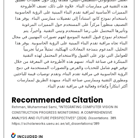
هذه التقنية في ممارسات البناء. علاوة على ذلك، تصنف الأطروحة
المميزات الأساسية لمراقبة تقدم البناء المبنية على الرؤية الحاسوبية
باستخدام نموذج كانو، استناداً إلى تفضيلات ممارسي البناء. يوفر هذا
التصنيف منظوراً مركزاً على المستخدم حول المميزات المرغوبة
وتأثيرها المحتمل على رضا المستخدم وتبني التقنية. وأخيراً، يتم
استخدام نموذج قبول التقنية الموسع لفهم تصورات المهنيين في مجال
البناء تجاه مراقبة تقدم البناء المبنية على الرؤية الحاسوبية. يوفر هذا
التحليل، المدعوم بنمذجة المعادلات الهيكلية، تمثيلاً مرئياً تجريبياً
للعوامل التي تؤثر على القبول والاستخدام المحتمل لهذه التقنية
المبتكرة في صناعة البناء. تسهم هذه الأطروحة في المعرفة من خلال
توفير فهم شامل للتحديات والفرص والتصورات المستخدمة في دمج
الرؤية الحاسوبية في مراقبة تقدم البناء، وتقدم توصيات قيمة للباحثين
ومطوري التقنية وممارسي صناعة البناء، ممهدة الطريق لممارسات
أكثر ابتكاراً وكفاءة وفعالية في مراقبة تقدم البناء.
Recommended Citation
Rehman, Muhammad Sami, "INTEGRATING COMPUTER VISION IN
CONSTRUCTION PROGRESS MONITORING: A COMPREHENSIVE
ANALYSIS AND FUTURE PERSPECTIVES" (2024).
Dissertations
. 389.
https://scholarworks.uaeu.ac.ae/all_dissertations/389
INCLUDED IN