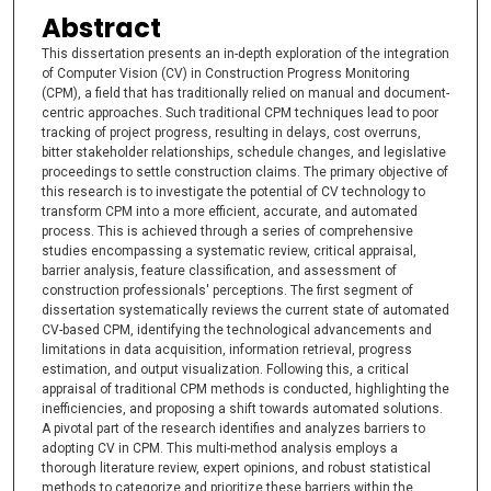
Abstract
This dissertation presents an in-depth exploration of the integration
of Computer Vision (CV) in Construction Progress Monitoring
(CPM), a field that has traditionally relied on manual and document-
centric approaches. Such traditional CPM techniques lead to poor
tracking of project progress, resulting in delays, cost overruns,
bitter stakeholder relationships, schedule changes, and legislative
proceedings to settle construction claims. The primary objective of
this research is to investigate the potential of CV technology to
transform CPM into a more efficient, accurate, and automated
process. This is achieved through a series of comprehensive
studies encompassing a systematic review, critical appraisal,
barrier analysis, feature classification, and assessment of
construction professionals' perceptions. The first segment of
dissertation systematically reviews the current state of automated
CV-based CPM, identifying the technological advancements and
limitations in data acquisition, information retrieval, progress
estimation, and output visualization. Following this, a critical
appraisal of traditional CPM methods is conducted, highlighting the
inefficiencies, and proposing a shift towards automated solutions.
A pivotal part of the research identifies and analyzes barriers to
adopting CV in CPM. This multi-method analysis employs a
thorough literature review, expert opinions, and robust statistical
methods to categorize and prioritize these barriers within the