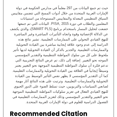
حيث تم جمع البيانات من 297 معلماً في مدارس الحكومة في دولة
الإمارات العربية المتحدة من خلال أدوات المسح التي تتضمن مقاييس
السياق التنظيمي المعدلة والمقاييس المستوحاة من استبيانات
المعلمين والطلاب في دورة PISA, 2015. البيانات التي تم جمعها
خضعت لتحليل المسار باستخدام برنامج (SMART PLS)، والذي يكشف
عن الدلالة الإحصائية وقوة واتجاه التأثيرات المباشرة وغير المباشرة
للنهج القيادي التحولي على الممارسات التعليمية. تشير نتائج هذه
الدراسة إلى عدم وجود علاقة إيجابية مباشرة بين القيادة التحويلية
والممارسات التعليمية. والجدير بالذكر أن القيادة التحويلية لديها تأثير
ملحوظ على كل من سلوك المواطنة التنظيمية والتقدير المؤسسي
الموجه نحو التغيير. إضافة إلى ذلك، تم عرض النتائج التجريبية التي
تدعم فكرة أن سلوك المواطنة التنظيمية الموجهة نحو التغيير يعتبر
وسيطاً إيجابياً في العلاقة بين القيادة التحويلية والممارسات التعليمية.
كما أن التقدير المؤسسي لا يظهر نفس التأثير الوسيط بين القيادة
التحويلية والممارسات التعليمية. وترتبت على هذه النتائج آثار مهمة
لصانعي السياسات والتربويين، حيث تسلط الضوء على الدور الحيوي
للنهج القيادي الفعال في تعزيز سلوكيات المواطنة التنظيمية الموجهة
نحو التغيير والتقدير المؤسسي وذلك لتعزيز الممارسات التعليمية في
الفصول الدراسية للعلوم في دولة الإمارات العربية المتحدة.
Recommended Citation