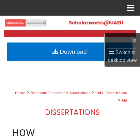
Menu
Home
Search
Browse Collections
×
Download
Switch to
My Account
desktop
view
About
Digital Commons Network™
>
>
Home
Electronic Theses and Dissertations
UAEU Dissertations
>
386
DISSERTATIONS
HOW