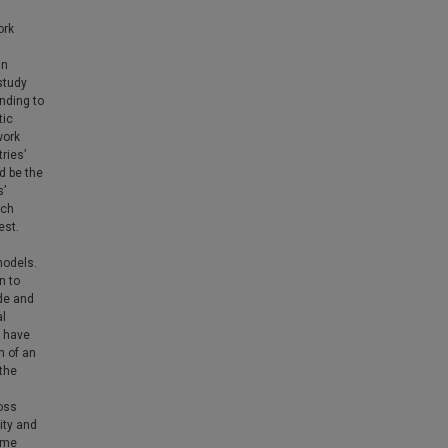
ork
n
in
study
onding to
tic
work
ries’
d be the
s’
ach
est.
models.
n to
ade and
al
s have
n of an
 the
oss
ity and
ome