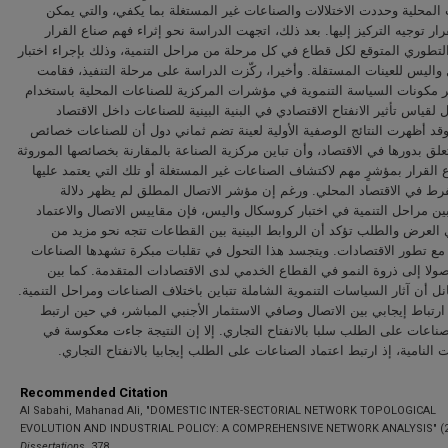
المحلية وحددت الاختلالات والصناعات غير المستغلة بما يكفي، والتي يمكن
رار توجيه التركيز إليها. بعد ذلك، اتجهت الدراسة نحو إثراء فهم صناع القرار
تطوري المتوقع لكل قطاع في كل مرحلة من مراحل التنمية، وذلك بإجراء اختبار
اليس للعينات المستقلة. وأخيرا، ركّزت الدراسة على مرحلة التنفيذ، فقامت
ر مكونات السياسة التنموية في مؤشرات المركزية للصناعات المحلية باستخدام
ل لقياس تأثير الانفتاح الاقتصادي في البنية البينية للصناعات داخل الاقتصاد
قد أظهرت النتائج الوصفية الأولية لعينة تضم ثماني دول أن للصناعات خصائص
علق بدورها في الاقتصاد، وأن تباين مركزية الصناعة بالمقارنة بخصائصها الموروثة
 القرار بمؤشرٍ مهم لاكتشاف الصناعات غير المستغلة أو تلك التي يعتمد عليها
رط في الاقتصاد المحلي. ورغم إن مؤشر الاتصال المطلق لم يظهر دلالة
ين مراحل التنمية في اختبار كروسكال واليس، فإن مقاييس الاتصال والاعتماد
العرض والطلب تؤكد أن الروابط البينية بين القطاعات تتجه نحو مزيد من
ع تطور الاقتصادات. ويتجسد هذا التحول في تقلبات مبكرة تشهدها الصناعات
وصولا إلى ذروة النمو في القطاع الخدمي لدى الاقتصادات المتقدمة. كما بين
بانل أن آثار السياسات التنموية الشاملة تتباين باختلاف الصناعات ومراحل التنمية
رتباط إيجابي بين الاتصال وصافي الاستثمار الأجنبي المباشر، في حين ارتبط
صناعات على الطلب سلبا بالانفتاح التجاري. إلا إن النتيجة جاءت معكوسة في
ات النامية، إذ ارتبط اعتماد الصناعات على الطلب إيجابيا بالانفتاح التجاري
Recommended Citation
Al Sabahi, Mahanad Ali, "DOMESTIC INTER-SECTORIAL NETWORK TOPOLOGICAL
EVOLUTION AND INDUSTRIAL POLICY: A COMPREHENSIVE NETWORK ANALYSIS" (2
Dissertations
. 378.