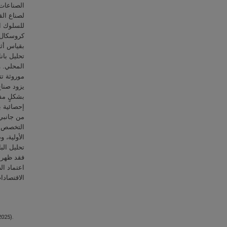
الصناعات 
لصناع الق
للسلوك ال
كروسكال و
بقياس أث
تحليل بان
المحلي. و
موروثة تت
يزود صناع
بشكلٍ مف
إحصائية ب
من جانبي 
التخصص م
الأولية، 
تحليل ال.
فقد ظهر ا
اعتماد ال
الاقتصاد.
025).