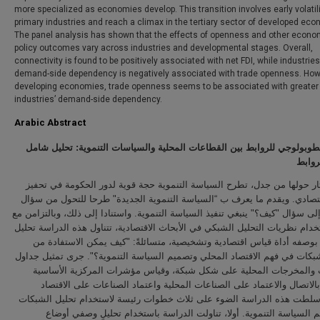
more specialized as economies develop. This transition involves early volatili
primary industries and reach a climax in the tertiary sector of developed ec
The panel analysis has shown that the effects of openness and other econo
policy outcomes vary across industries and developmental stages. Overall,
connectivity is found to be positively associated with net FDI, while industries
demand-side dependency is negatively associated with trade openness. Howe
developing economies, trade openness seems to be associated with greater
industries’ demand-side dependency.
Arabic Abstract
طوبولوجي للروابط بين القطاعات المحلية والسياسات التنموية: تحليل شامل
روابط
ار حولها من جدل، تطرح السياسة التنموية حجة قوية لدور الحكومة في تحفيز
قتصادي. ويقدم ما يعرف ب “السياسة التنموية الجديدة" طرحا للتحول من سؤال
"لى سؤال "كيف؟" ينبغي تنفيذ السياسة التنموية. واستنادا إلى ذلك، وبالتزامن مع
خدام نظريات التحليل الشبكي في الأبحاث الاقتصادية، تتناول هذه الدراسة تحليل
بوصفه أداة قياس اقتصادية وتشخيصية، متسائلةً: "كيف يمكن الاستفادة من
شبكات في فهم الاقتصاد المحلي وتصميم السياسة التنموية؟". جرى تمثيل جداول
 والمخرجات المحلية على شكل شبكة، وقياس مؤشرات المركزية الأساسية
بالاتصال والاعتماد على الصناعات المحلية واعتماد الصناعات على الاقتصاد
سلطت هذه الدراسة الضوء على ثلاث خطوات رئيسة لاستخدام تحليل الشبكات
السياسة التنموية. أولا، تناولت الدراسة باستخدام تحليلٍ وصفي أوضاع