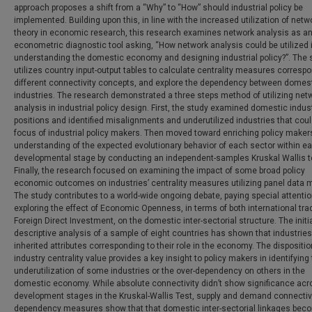
approach proposes a shift from a “Why” to “How” should industrial policy be
implemented. Building upon this, in line with the increased utilization of netw
theory in economic research, this research examines network analysis as a
econometric diagnostic tool asking, “How network analysis could be utilized 
understanding the domestic economy and designing industrial policy?”. The 
utilizes country input-output tables to calculate centrality measures corresp
different connectivity concepts, and explore the dependency between domes
industries. The research demonstrated a three steps method of utilizing net
analysis in industrial policy design. First, the study examined domestic indust
positions and identified misalignments and underutilized industries that coul
focus of industrial policy makers. Then moved toward enriching policy maker
understanding of the expected evolutionary behavior of each sector within e
developmental stage by conducting an independent-samples Kruskal Wallis t
Finally, the research focused on examining the impact of some broad policy
economic outcomes on industries’ centrality measures utilizing panel data 
The study contributes to a world-wide ongoing debate, paying special attentio
exploring the effect of Economic Openness, in terms of both international tr
Foreign Direct Investment, on the domestic inter-sectorial structure. The initi
descriptive analysis of a sample of eight countries has shown that industrie
inherited attributes corresponding to their role in the economy. The dispositio
industry centrality value provides a key insight to policy makers in identifying
underutilization of some industries or the over-dependency on others in the
domestic economy. While absolute connectivity didn’t show significance acr
development stages in the Kruskal-Wallis Test, supply and demand connectiv
dependency measures show that that domestic inter-sectorial linkages bec