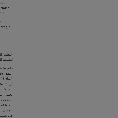
ty in
onomies.
mic
’
ver, in
التطور ال
لطبيعة ال
رغم ما يث
النمو الا
لماذا؟" إ
تزايد است
الشبكات 
تحليل ال
المدخلات
المتعلقة 
المحلي. 
في تصميم 