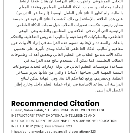
التحليل الموضوعي. وأظهرت نتائج الدراسة أن هناك علاقة ارتباط
إيجابية معتدلة بين سمات الذكاء العاطفي للمعلمين وعلاقة المعلم
بالطلبة، ولم تُظهر النتائج تأثير العامل الوسيط (الرضا عن التدريس)
على هذه العلاقة. بالإضافة إلى ذلك، كشفت النتائج النوعية عن خمسة
محاور رئيسية عكست تصورات الطلاب حول سمات الذكاء العاطفي
الرئيسية التي أثرت في العلاقة بين المعلمين والطلبة وهي: الوعي
العاطفي، والسلوكيات الاجتماعية، وأساليب التدريس التفاعلية، والتحكم
بالذات، والسعادة والإيجابية. تسهم هذه الدراسة في إثراء الأدبيات حول
مفاهيم وأساليب الذكاء العا طفي للأساتذة ومدى تأثيرها على تحسين
علاقة الأساتذة مع الطلاب في التعليم العالي وتحقيق أهداف وطموحات
الطلاب التعليمية. كما يمكن أن تستخدم نتائج هذه الدراسة في
مساعدة مؤسسات التعليم العالي في دولة الإمارات لتحديد موضوعات
التنمية المهنية التي يحتاجها الأساتذ ة والتي من شأنها تعزيز مشاعر
الطلبة، وتحفيزهم، ورفع كفاءتكم الذاتية. وفي النهاية يمكن لنتائج
الدراسة أن تساعد الأساتذة في إثراء عملية التعلم داخل وخارج إطار
الفصل الدراسي .
Recommended Citation
Husain, Salwa Habib, "THE ASSOCIATION BETWEEN COLLEGE
INSTRUCTORS’ TRAIT EMOTIONAL INTELLIGENCE AND
INSTRUCTORSTUDENT RELATIONSHIP IN A UAE HIGHER EDUCATION
INSTITUTION" (2023).
Dissertations
. 323.
https://scholarworks.uaeu.ac.ae/all_dissertations/323