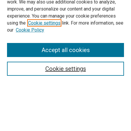
work. We may also use additional cookies to analyze,
improve, and personalize our content and your digital
experience. You can manage your cookie preferences
using the
Cookie settings
link. For more information, see
our
Cookie Policy
Enter search terms:
Accept all cookies
Select context to search:
Cookie settings
Advanced Search
Notify me via email or
RSS
Browse
Collections
Disciplines
Authors