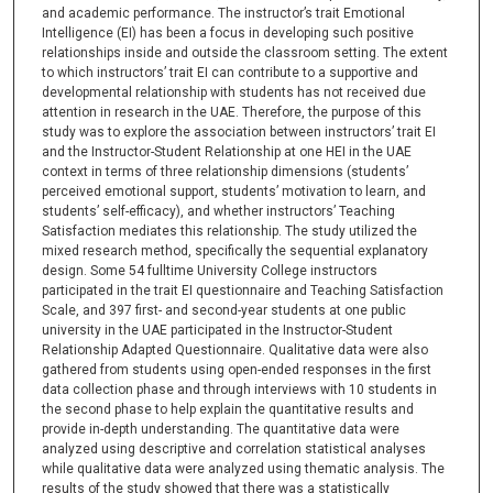
and academic performance. The instructor’s trait Emotional
Intelligence (EI) has been a focus in developing such positive
relationships inside and outside the classroom setting. The extent
to which instructors’ trait EI can contribute to a supportive and
developmental relationship with students has not received due
attention in research in the UAE. Therefore, the purpose of this
study was to explore the association between instructors’ trait EI
and the Instructor-Student Relationship at one HEI in the UAE
context in terms of three relationship dimensions (students’
perceived emotional support, students’ motivation to learn, and
students’ self-efficacy), and whether instructors’ Teaching
Satisfaction mediates this relationship. The study utilized the
mixed research method, specifically the sequential explanatory
design. Some 54 fulltime University College instructors
participated in the trait EI questionnaire and Teaching Satisfaction
Scale, and 397 first- and second-year students at one public
university in the UAE participated in the Instructor-Student
Relationship Adapted Questionnaire. Qualitative data were also
gathered from students using open-ended responses in the first
data collection phase and through interviews with 10 students in
the second phase to help explain the quantitative results and
provide in-depth understanding. The quantitative data were
analyzed using descriptive and correlation statistical analyses
while qualitative data were analyzed using thematic analysis. The
results of the study showed that there was a statistically