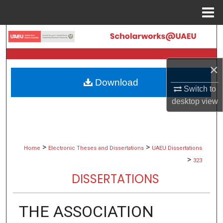
Menu
Home
Search
Browse Collections
×
Download
My Account
Switch to
desktop
view
About
Digital Commons Network™
>
>
Home
Electronic Theses and Dissertations
UAEU Dissertations
>
323
DISSERTATIONS
THE ASSOCIATION