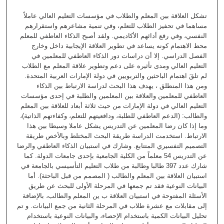
تشكل العلاقة بين المعلم والطلاب في مؤسسات التعليم العالي عاملاً
مساهما في تحفيز الطلاب للتعلم، وفي تنمية مشاعرهم واستقرارهم
النفسي، وفي رفع أدائهم الأكاديمي. ولقد أصبح الذكاء العاطفي للمعلم
محط الاهتمام كونه يساعد في تطوير العلاقة الإيجابية داخل وخارج
الفصل الدراسي. إلا أن دراسات دور الذكاء العاطفي للمعلمين في
التعليم العالي ومدى تأثيره على دعم وتطوير علاقة المعلم مع الطلاب
لم تلقَ اهتمام الباحثين والتربويين في دولة الإمارات العربية المتحدة.
ومن هذا المنطلق ، يهدف هذا البحث لدراسة الارتباط بين الذكاء
العاطفي للمعلمين والعلاقة بين المعلمين والطلبة في إحدى مؤسسات
التعليم العالي في دولة الإمارات من حيث ثلاثة أبعاد للعلاقة بين المعلم
والطالب: (الدعم العاطفي للطلبة، ودافعيتهم للتعلم، وكفاءتهم الذاتية)،
وما إذا كان رضا المعلمين عن التدريس يشكل عاملا وسيطا بين هذا
الارتباط. استخدمت الدراسة طريقة البحث المختلط وبالأخص طريقة
التصميم التفسيري المتتابع. وشارك في استبيان الذكاء العاطفي والرضا
عن التدريس 54 معلماً من الكلية الجامعية بإحدى جامعات الدولة. كما
شارك عدد 397 طالبا وطالبة من طلاب التعليم التأسيسي بالجامعة في
استبيان العلاقة بين المعلم والطالب ( المصمم من قبل الباحثة). أما
البيانات النوعية فقد تم جمعها في المرحلة الأولى للبحث عن طريق
الأسئلة المفتوحة في استبيان العلاقة ب ين المعلم والطالب، بالإضافة
إلى مقابلات مع عشرة طلاب في المرحلة الثانية من جمع البيانات. و تم
تحليل البيانات الكمية باستخدام الإحصاء، والبيانات النوعية باستخدام