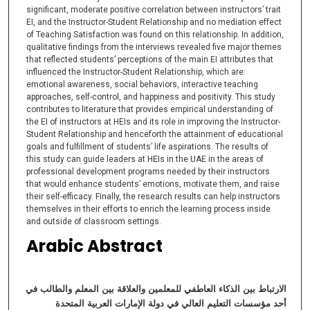
significant, moderate positive correlation between instructors’ trait
EI, and the Instructor-Student Relationship and no mediation effect
of Teaching Satisfaction was found on this relationship. In addition,
qualitative findings from the interviews revealed five major themes
that reflected students’ perceptions of the main EI attributes that
influenced the Instructor-Student Relationship, which are:
emotional awareness, social behaviors, interactive teaching
approaches, self-control, and happiness and positivity. This study
contributes to literature that provides empirical understanding of
the EI of instructors at HEIs and its role in improving the Instructor-
Student Relationship and henceforth the attainment of educational
goals and fulfillment of students’ life aspirations. The results of
this study can guide leaders at HEIs in the UAE in the areas of
professional development programs needed by their instructors
that would enhance students’ emotions, motivate them, and raise
their self-efficacy. Finally, the research results can help instructors
themselves in their efforts to enrich the learning process inside
and outside of classroom settings.
Arabic Abstract
الارتباط بين الذكاء العاطفي للمعلمين والعلاقة بين المعلم والطالب في
أحد مؤسسات التعليم العالي في دولة الإمارات العربية المتحدة