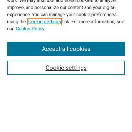
work. We may also use additional cookies to analyze,
improve, and personalize our content and your digital
experience. You can manage your cookie preferences
using the
Cookie settings
link. For more information, see
our
Cookie Policy
Enter search terms:
Accept all cookies
Select context to search:
Cookie settings
Advanced Search
Notify me via email or
RSS
Browse
Collections
Disciplines
Authors