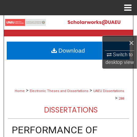
Menu
Home
Search
Browse Collections
×
Download
My Account
Switch to
desktop
view
About
Digital Commons Network™
>
>
Home
Electronic Theses and Dissertations
UAEU Dissertations
>
288
DISSERTATIONS
PERFORMANCE OF