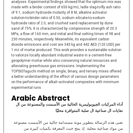
analyses. Experimental findings showed that the optimum mix was
made with a binder content of 650 kg/m
, ladle slag-to-fly ash ratio
3
of 9:1, sodium hydroxide molarity of 8 M, alkaline activator
solution-to-binder ratio of 0.50, sodium silicate-to-sodium
hydroxide ratio of 2.0, and crushed sand replacement by dune
sand of 75%. It is characterized by compressive strength of 20.3
MPa, a flow of 160 mm, and initial and final setting times of 98 and
230 minutes, respectively. Meanwhile, its equivalent carbon
dioxide emissions and cost are 343 kg and 442 AED (120 USD) per
1 m
of mortar produced. This work provides a sustainable solution
3
to valorize locally abundant industrial waste in a cement-free
geopolymer mortar while also conserving natural resources and
alleviating greenhouse gas emissions. Implementing the
TOPSISTaguchi method on single, binary, and ternary mixes offered
a better understanding of the effect of various design parameters
on the performance of alkali
-
activated composites with minimum
experimental runs.
Arabic Abstract
أداء المركبات الجيوبوليمرية الخالية من الأسمنت والمصنوعة من ال
نفايات ال صناعية ال صلبة المتوافرة محليًا
تعنى هذه الرسالة بتطوير مونة مستدامة خالية من الأسمنت مصنوعة
من مواد صناعية محلية. إذ ينتج خبث المغرفة بكميات كبيرة من