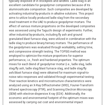
typically disposed of in stockpiles and landfills. Ladle slag is an
excellent candidate for geopolymer composites because of its
aluminosilicate composition. Such composites are developed by
activating industrial by-products in alkaline solutions. This project
aims to utilize locally produced ladle slag from the secondary
steel treatment in the UAE to produce geopolymer mortars. The
effect of various mixture proportions on the developed composites
was assessed using the Taguchi design of experiments. Further,
other industrial by-products, including fly ash and ground
granulated blast furnace slag, were utilized in combination with the
ladle slag to produce binary/ternary mortars. The performance of
the geopolymers was evaluated through workability, setting time,
and compressive strength testing. The TOPSIS method was
employed to optimize the mixture proportions for superior
performance, i.e., fresh and hardened properties. The optimum
mixes for each blend of geopolymer mortar (i.e., ladle slag, ladle
slag/fly ash, ladle slag/blast furnace slag, and ladle slag/fly
ash/blast furnace slag) were obtained for maximum signal-to-
noise ratio responses and validated through experimental testing.
Their reaction kinetics and microstructure characteristics were
analyzed using an X-Ray Diffractometer (XRD), Fourier-Transform
Infrared spectroscopy (FTIR), and Scanning Electron Microscopy
(SEM) with electron-dispersive X-ray (EDX). Additionally, the
economic and environmental footprint of the optimum mixes was
assessed by carrying out cost and environmental impact