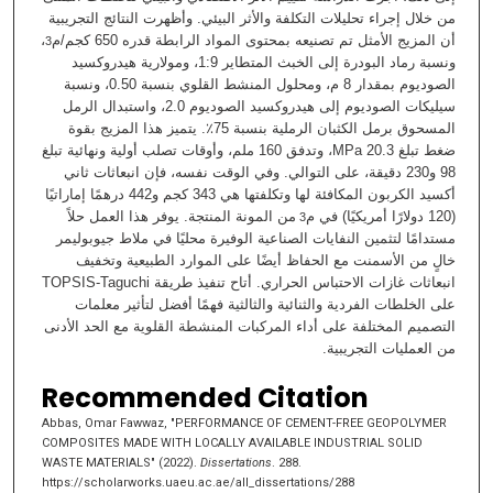
من خلال إجراء تحليلات التكلفة والأثر البيئي. وأظهرت النتائج التجريبية
،
أن المزيج الأمثل تم تصنيعه بمحتوى المواد الرابطة قدره 650 كجم/م
3
ونسبة رماد البودرة إلى الخبث المتطاير 1:9، ومولارية هيدروكسيد
الصوديوم بمقدار 8 م، ومحلول المنشط القلوي بنسبة 0.50، ونسبة
سيليكات الصوديوم إلى هيدروكسيد الصوديوم 2.0، واستبدال الرمل
المسحوق برمل الكثبان الرملية بنسبة 75٪. يتميز هذا المزيج بقوة
ضغط تبلغ MPa 20.3، وتدفق 160 ملم، وأوقات تصلب أولية ونهائية تبلغ
98 و230 دقيقة، على التوالي. وفي الوقت نفسه، فإن انبعاثات ثاني
أكسيد الكربون المكافئة لها وتكلفتها هي 343 كجم و442 درهمًا إماراتيًا
(120 دولارًا أمريكيًا) في م
من المونة المنتجة. يوفر هذا العمل حلاً
3
مستدامًا لتثمين النفايات الصناعية الوفيرة محليًا في ملاط جيوبوليمر
خالٍ من الأسمنت مع الحفاظ أيضًا على الموارد الطبيعية وتخفيف
انبعاثات غازات الاحتباس الحراري. أتاح تنفيذ طريقة TOPSIS-Taguchi
على الخلطات الفردية والثنائية والثالثية فهمًا أفضل لتأثير معلمات
التصميم المختلفة على أداء المركبات المنشطة القلوية مع الحد الأدنى
من العمليات التجريبية.
Recommended Citation
Abbas, Omar Fawwaz, "PERFORMANCE OF CEMENT-FREE GEOPOLYMER
COMPOSITES MADE WITH LOCALLY AVAILABLE INDUSTRIAL SOLID
WASTE MATERIALS" (2022).
Dissertations
. 288.
https://scholarworks.uaeu.ac.ae/all_dissertations/288