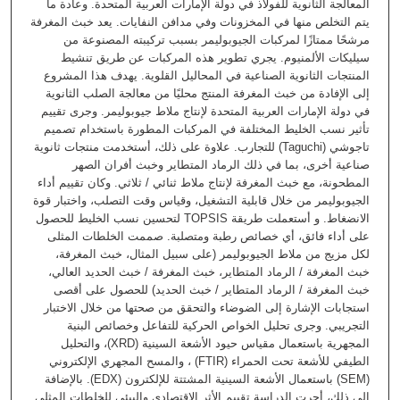
المعالجة الثانوية للفولاذ في دولة الإمارات العربية المتحدة. وعادة ما
يتم التخلص منها في المخزونات وفي مدافن النفايات. يعد خبث المغرفة
مرشحًا ممتازًا لمركبات الجيوبوليمر بسبب تركيبته المصنوعة من
سيليكات الألمنيوم. يجري تطوير هذه المركبات عن طريق تنشيط
المنتجات الثانوية الصناعية في المحاليل القلوية. يهدف هذا المشروع
إلى الإفادة من خبث المغرفة المنتج محليًا من معالجة الصلب الثانوية
في دولة الإمارات العربية المتحدة لإنتاج ملاط جيوبوليمر. وجرى تقييم
تأثير نسب الخليط المختلفة في المركبات المطورة باستخدام تصميم
تاجوشي (Taguchi) للتجارب. علاوة على ذلك، أستخدمت منتجات ثانوية
صناعية أخرى، بما في ذلك الرماد المتطاير وخبث أفران الصهر
المطحونة، مع خبث المغرفة لإنتاج ملاط ثنائي / ثلاثي. وكان تقييم أداء
الجيوبوليمر من خلال قابلية التشغيل، وقياس وقت التصلب، واختبار قوة
الانضغاط. و أستعملت طريقة TOPSIS لتحسين نسب الخليط للحصول
على أداء فائق، أي خصائص رطبة ومتصلبة. صممت الخلطات المثلى
لكل مزيج من ملاط الجيوبوليمر (على سبيل المثال، خبث المغرفة،
خبث المغرفة / الرماد المتطاير، خبث المغرفة / خبث الحديد العالي،
خبث المغرفة / الرماد المتطاير / خبث الحديد) للحصول على أقصى
استجابات الإشارة إلى الضوضاء والتحقق من صحتها من خلال الاختبار
التجريبي. وجرى تحليل الخواص الحركية للتفاعل وخصائص البنية
المجهرية باستعمال مقياس حيود الأشعة السينية (XRD)، والتحليل
الطيفي للأشعة تحت الحمراء (FTIR) ، والمسح المجهري الإلكتروني
(SEM) باستعمال الأشعة السينية المشتتة للإلكترون (EDX). بالإضافة
إلى ذلك، أجرت الدراسة تقييم الأثر الاقتصادي والبيئي للخلطات المثلى